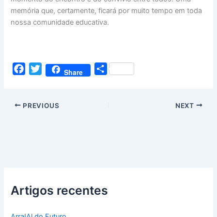
memória que, certamente, ficará por muito tempo em toda
nossa comunidade educativa.
F
T
S
Share
a
w
h
c
i
a
PREVIOUS
NEXT
e
t
r
b
t
e
o
e
o
r
k
Artigos recentes
ArraIAl do Futuro