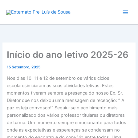
A
Skip
r
to
q
content
u
i
v
o
Início do ano letivo 2025-26
15 Setembro, 2025
Nos dias 10, 11 e 12 de setembro os vários ciclos
escolares
iniciaram as suas atividades letivas. Estes
momentos tiveram sempre a presença do nosso Ex. Sr.
Diretor que nos deixou uma mensagem de recepção: ” A
paz esteja convosco!” Seguiu-se o acolhimento mais
personalizado dos vários professor titulares ou diretores
de turma. Um momento sempre emocionante para todos
onde as expectativas e esperanças se condensam no
momento do encontro e do convívio entre todos. Uma