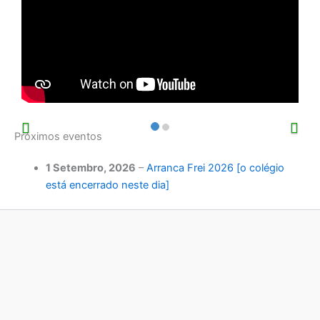
Próximos eventos
1 Setembro, 2026
–
Arranca Frei 2026 [o colégio
está encerrado neste dia]